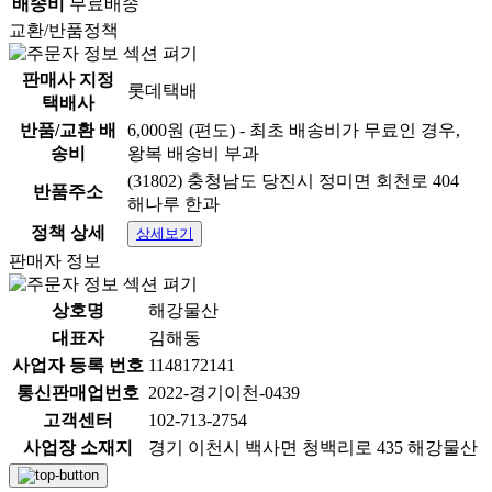
배송비
무료배송
교환/반품정책
판매사 지정
롯데택배
택배사
반품/교환 배
6,000원 (편도) - 최초 배송비가 무료인 경우,
송비
왕복 배송비 부과
(31802) 충청남도 당진시 정미면 회천로 404
반품주소
해나루 한과
정책 상세
상세보기
판매자 정보
상호명
해강물산
대표자
김해동
사업자 등록 번호
1148172141
통신판매업번호
2022-경기이천-0439
고객센터
102-713-2754
사업장 소재지
경기 이천시 백사면 청백리로 435 해강물산