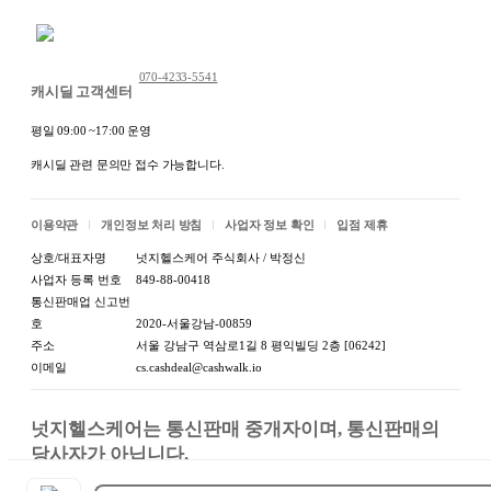
채팅 문의하기
070-4233-5541
캐시딜 고객센터
평일 09:00 ~17:00 운영
캐시딜 관련 문의만 접수 가능합니다.
이용약관
개인정보 처리 방침
사업자 정보 확인
입점 제휴
상호/대표자명
넛지헬스케어 주식회사 / 박정신
사업자 등록 번호
849-88-00418
통신판매업 신고번
호
2020-서울강남-00859
주소
서울 강남구 역삼로1길 8 평익빌딩 2층 [06242]
이메일
cs.cashdeal@cashwalk.io
넛지헬스케어는 통신판매 중개자이며, 통신판매의 
당사자가 아닙니다.

상품, 상품정보, 거래에 관한 의무와 책임은 판매자에