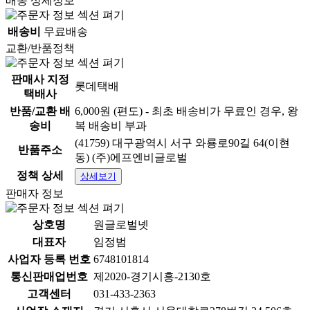
배송 상세정보
배송비
무료배송
교환/반품정책
판매사 지정
롯데택배
택배사
반품/교환 배
6,000원 (편도) - 최초 배송비가 무료인 경우, 왕
송비
복 배송비 부과
(41759) 대구광역시 서구 와룡로90길 64(이현
반품주소
동) (주)에프엔비글로벌
정책 상세
상세보기
판매자 정보
상호명
원글로벌넷
대표자
임정범
사업자 등록 번호
6748101814
통신판매업번호
제2020-경기시흥-2130호
고객센터
031-433-2363