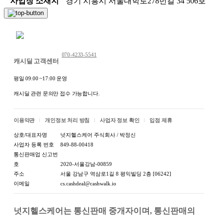
사업장 소재지
경기 시흥시 서울대학로278번길 34 506호
채팅 문의하기
070-4233-5541
캐시딜 고객센터
평일 09:00 ~17:00 운영
캐시딜 관련 문의만 접수 가능합니다.
이용약관
개인정보 처리 방침
사업자 정보 확인
입점 제휴
상호/대표자명
넛지헬스케어 주식회사 / 박정신
사업자 등록 번호
849-88-00418
통신판매업 신고번
호
2020-서울강남-00859
주소
서울 강남구 역삼로1길 8 평익빌딩 2층 [06242]
이메일
cs.cashdeal@cashwalk.io
넛지헬스케어는 통신판매 중개자이며, 통신판매의 