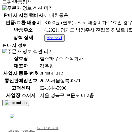
교환/반품정책
판매사 지정 택배사
CJ대한통운
반품/교환 배송비
3,000원 (편도) - 최초 배송비가 무료인 경
반품주소
(12021) 경기도 남양주시 진접읍 진벌로 1
정책 상세
상세보기
판매자 정보
상호명
헬스하우스 주식회사
대표자
김우형
사업자 등록 번호
2048611312
통신판매업번호
2022-서울성북-0321
고객센터
02-1644-5906
사업장 소재지
서울 성북구 보문로 61 2층
채팅 문의하기
070-4233-5541
캐시딜 고객센터