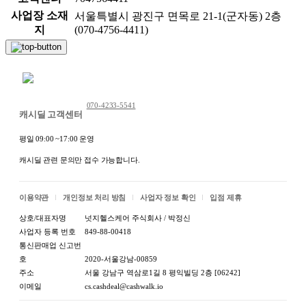
사업장 소재
서울특별시 광진구 면목로 21-1(군자동) 2층
지
(070-4756-4411)
채팅 문의하기
070-4233-5541
캐시딜 고객센터
평일 09:00 ~17:00 운영
캐시딜 관련 문의만 접수 가능합니다.
이용약관
개인정보 처리 방침
사업자 정보 확인
입점 제휴
상호/대표자명
넛지헬스케어 주식회사 / 박정신
사업자 등록 번호
849-88-00418
통신판매업 신고번
호
2020-서울강남-00859
주소
서울 강남구 역삼로1길 8 평익빌딩 2층 [06242]
이메일
cs.cashdeal@cashwalk.io