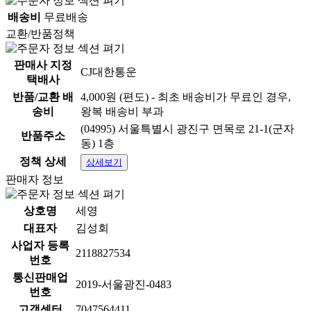
배송비
무료배송
교환/반품정책
판매사 지정
CJ대한통운
택배사
반품/교환 배
4,000원 (편도) - 최초 배송비가 무료인 경우,
송비
왕복 배송비 부과
(04995) 서울특별시 광진구 면목로 21-1(군자
반품주소
동) 1층
정책 상세
상세보기
판매자 정보
상호명
세영
대표자
김성회
사업자 등록
2118827534
번호
통신판매업
2019-서울광진-0483
번호
고객센터
7047564411