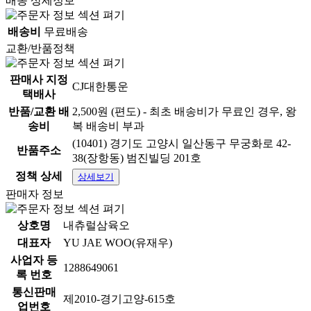
배송 상세정보
배송비
무료배송
교환/반품정책
판매사 지정
CJ대한통운
택배사
반품/교환 배
2,500원 (편도) - 최초 배송비가 무료인 경우, 왕
송비
복 배송비 부과
(10401) 경기도 고양시 일산동구 무궁화로 42-
반품주소
38(장항동) 범진빌딩 201호
정책 상세
상세보기
판매자 정보
상호명
내츄럴삼육오
대표자
YU JAE WOO(유재우)
사업자 등
1288649061
록 번호
통신판매
제2010-경기고양-615호
업번호