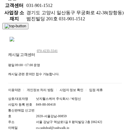
고객센터
031-901-1512
사업장 소
경기도 고양시 일산동구 무궁화로 42-38(장항동)
재지
범진빌딩 201호 031-901-1512
채팅 문의하기
070-4233-5541
캐시딜 고객센터
평일 09:00 ~17:00 운영
캐시딜 관련 문의만 접수 가능합니다.
이용약관
개인정보 처리 방침
사업자 정보 확인
입점 제휴
상호/대표자명
넛지헬스케어 주식회사 / 박정신
사업자 등록 번호
849-88-00418
통신판매업 신고번
호
2020-서울강남-00859
주소
서울 강남구 역삼로1길 8 평익빌딩 2층 [06242]
이메일
cs.cashdeal@cashwalk.io