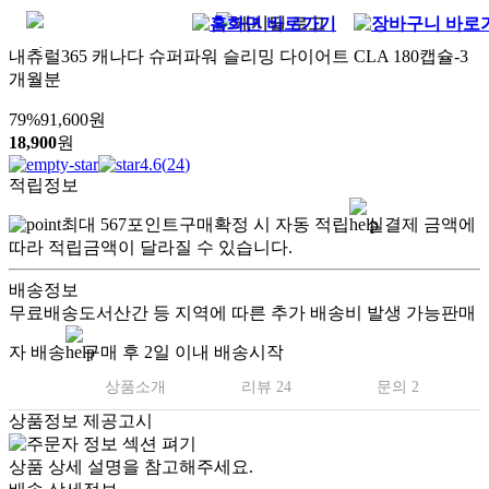
내츄럴365 캐나다 슈퍼파워 슬리밍 다이어트 CLA 180캡슐-3
개월분
79
%
91,600
원
18,900
원
4.6
(
24
)
적립정보
최대
567
포인트
구매확정 시 자동 적립
실결제 금액에
따라 적립금액이 달라질 수 있습니다.
배송정보
무료배송
도서산간 등 지역에 따른 추가 배송비 발생 가능
판매
자 배송
구매 후 2일 이내 배송시작
상품소개
리뷰 24
문의 2
상품정보 제공고시
상품 상세 설명을 참고해주세요.