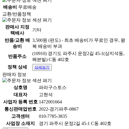
배송비
무료배송
교환/반품정책
판매사 지정
기타
택배사
반품/교환 배
3,500원 (편도) - 최초 배송비가 무료인 경우, 왕
송비
복 배송비 부과
(10910) 경기도 파주시 운정2길 45-1(상지석동,
반품주소
헤븐빌) C동 402호
정책 상세
상세보기
판매자 정보
상호명
파라구스토스
대표자
고현석
사업자 등록 번호
1472001664
통신판매업번호
2022-경기파주-0867
고객센터
010-7785-3835
사업장 소재지
경기 파주시 운정2길 45-1 C동 402호