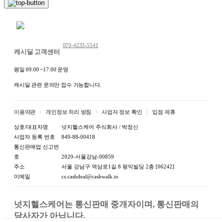
채팅 문의하기
070-4233-5541
캐시딜 고객센터
평일 09:00 ~17:00 운영
캐시딜 관련 문의만 접수 가능합니다.
이용약관
개인정보 처리 방침
사업자 정보 확인
입점 제휴
상호/대표자명
넛지헬스케어 주식회사 / 박정신
사업자 등록 번호
849-88-00418
통신판매업 신고번
호
2020-서울강남-00859
주소
서울 강남구 역삼로1길 8 평익빌딩 2층 [06242]
이메일
cs.cashdeal@cashwalk.io
넛지헬스케어는 통신판매 중개자이며, 통신판매의 
당사자가 아닙니다.
