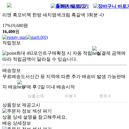
리엔 흑모비책 한방 새치염색크림 흑갈색 3회분 -O
17
%
19,680
원
16,400
원
0.0
(
0
)
적립정보
최대
492
포인트
구매확정 시 자동 적립
실결제 금액에
따라 적립금액이 달라질 수 있습니다.
배송정보
무료배송
도서산간 등 지역에 따른 추가 배송비 발생 가능
판매
자 배송
구매 후 2일 이내 배송시작
상품소개
리뷰 0
문의 0
상품정보 제공고시
상품 상세 설명을 참고해주세요.
배송 상세정보