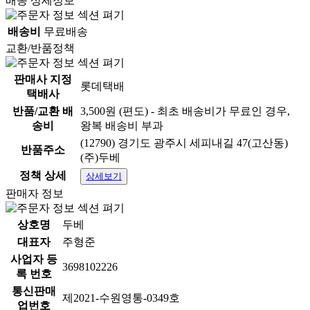
배송 상세정보
배송비
무료배송
교환/반품정책
판매사 지정
롯데택배
택배사
반품/교환 배
3,500원 (편도) - 최초 배송비가 무료인 경우,
송비
왕복 배송비 부과
(12790) 경기도 광주시 세피내길 47(고산동)
반품주소
(주)두베
정책 상세
상세보기
판매자 정보
상호명
두베
대표자
주형준
사업자 등
3698102226
록 번호
통신판매
제2021-수원영통-0349호
업번호