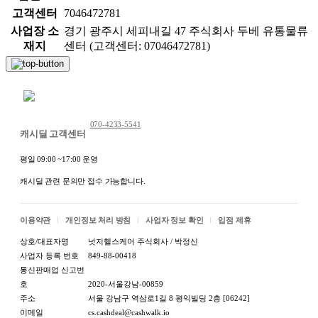
고객센터
7046472781
사업장 소
경기 광주시 세피내길 47 주식회사 두베 유통물류
재지
센터 (고객센터: 07046472781)
채팅 문의하기
070-4233-5541
캐시딜 고객센터
평일 09:00 ~17:00 운영
캐시딜 관련 문의만 접수 가능합니다.
이용약관
개인정보 처리 방침
사업자 정보 확인
입점 제휴
상호/대표자명
넛지헬스케어 주식회사 / 박정신
사업자 등록 번호
849-88-00418
통신판매업 신고번
호
2020-서울강남-00859
주소
서울 강남구 역삼로1길 8 평익빌딩 2층 [06242]
이메일
cs.cashdeal@cashwalk.io