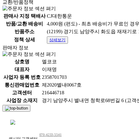
교환/반품정책
판매사 지정 택배사
CJ대한통운
반품/교환 배송비
4,000원 (편도) - 최초 배송비가 무료인 경
반품주소
(12199) 경기도 남양주시 화도읍 재재기로 
정책 상세
상세보기
판매자 정보
상호명
엘코코
대표자
이재명
사업자 등록 번호
2358701703
통신판매업번호
제2020별내0067호
고객센터
216446718
사업장 소재지
경기 남양주시 별내면 청학로68번길 6 (고객센터: 
채팅 문의하기
070-4233-5541
캐시딜 고객센터