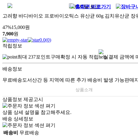
고려향 바디바이오 프로바이오틱스 유산균 60g 김치유산균 장
47
%
15,000
원
7,900
원
0.0
(
0
)
적립정보
최대
237
포인트
구매확정 시 자동 적립
실결제 금액에 
배송정보
무료배송
도서산간 등 지역에 따른 추가 배송비 발생 가능
판매자
상품소개
상품정보 제공고시
상품 상세 설명을 참고해주세요.
배송 상세정보
배송비
무료배송