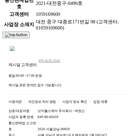
통신판매업번
2021-대전중구-0496호
호
고객센터
1059169600
대전 중구 대종로171번길 98 (고객센터:
사업장 소재지
01059169600)
채팅 문의하기
070-4233-5541
캐시딜 고객센터
평일 09:00 ~17:00 운영
캐시딜 관련 문의만 접수 가능합니다.
이용약관
개인정보 처리 방침
사업자 정보 확인
입점 제휴
상호/대표자명
넛지헬스케어 주식회사 / 박정신
사업자 등록 번호
849-88-00418
통신판매업 신고번
호
2020-서울강남-00859
주소
서울 강남구 역삼로1길 8 평익빌딩 2층 [06242]