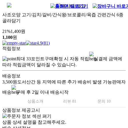
사조오양 고기/김치/갈비/간식왕/브로콜리/육즙 간편간식 6종
골라담기
21
%
1,400
원
1,100
원
4.9
(
81
)
적립정보
최대
33
포인트
구매확정 시 자동 적립
실결제 금액에
따라 적립금액이 달라질 수 있습니다.
배송정보
3,500원
도서산간 등 지역에 따른 추가 배송비 발생 가능
판매자
배송
구매 후 2일 이내 배송시작
상품소개
리뷰 81
문의 10
상품정보 제공고시
상품 상세 설명을 참고해주세요.