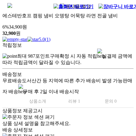
에스테반호프 캠핑 냄비 오뎅탕 어묵탕 라면 전골 냄비
6
%
34,900
원
32,900
원
5.0
(
1
)
적립정보
최대
987
포인트
구매확정 시 자동 적립
실결제 금액에
따라 적립금액이 달라질 수 있습니다.
배송정보
무료배송
도서산간 등 지역에 따른 추가 배송비 발생 가능
판매
자 배송
구매 후 2일 이내 배송시작
상품소개
리뷰 1
문의 0
상품정보 제공고시
상품 상세 설명을 참고해주세요.
배송 상세정보