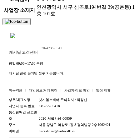
다.
인천광역시 서구 심곡로194번길 39(공촌동) 1
사업장 소재지
층 101호
깊은 전골 냄비로 다양한 음식을 조리할 수 있습니다.
캠핑 본연의 감성을 느낄 수 있는 예쁜 디자인입니다.
채팅 문의하기
070-4233-5541
캐시딜 고객센터
평일 09:00 ~17:00 운영
캐시딜 관련 문의만 접수 가능합니다.
이용약관
개인정보 처리 방침
사업자 정보 확인
입점 제휴
상호/대표자명
넛지헬스케어 주식회사 / 박정신
사업자 등록 번호
849-88-00418
통신판매업 신고번
호
2020-서울강남-00859
잭앤더빈
주소
서울 강남구 역삼로1길 8 평익빌딩 2층 [06242]
이메일
cs.cashdeal@cashwalk.io
오늘보다 나은 내일을 만들어가는