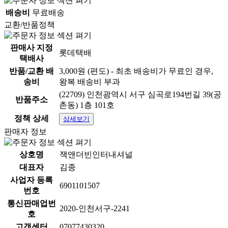
배송비
무료배송
교환/반품정책
판매사 지정
롯데택배
택배사
반품/교환 배
3,000원 (편도) - 최초 배송비가 무료인 경우,
송비
왕복 배송비 부과
(22709) 인천광역시 서구 심곡로194번길 39(공
반품주소
에스테반호프 드라우센 스텐냄비 26cm
촌동) 1층 101호
정책 상세
상세보기
ERSTEBAHNHOF DRAUSSEN POT 26cm
판매자 정보
상호명
잭앤더빈인터내셔널
견고하고 묵직한 우드커버와 열보존율 및 전도율이 높은
대표자
김종
스테인리스 스틸로 구성돼 있어 온기가 오래 지속됩니다.
사업자 등록
6901101507
번호
인덕션을 포함해 가스레인지, 핫 플레이트 등 다양한 열원
통신판매업번
에 사용 가능합니다.
2020-인천서구-2241
호
손잡이에 굴곡이 있어 냄비를 캠핑 삼각대에 걸 수 있습니
고객센터
07077430320