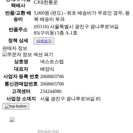
CJ대한통운
택배사
반품/교환 배
5,000원 (편도) - 최초 배송비가 무료인 경우, 왕
송비
복 배송비 부과
(05116) 서울특별시 광진구 광나루로56길
반품주소
85(구의동) 5층 A-1호
정책 상세
상세보기
판매자 정보
상호명
넥스트스텝
대표자
배양식
사업자 등록 번호
2068603706
통신판매업번호
2068603706
고객센터
234244080
사업장 소재지
서울 광진구 광나루로56길 85
채팅 문의하기
070-4233-5541