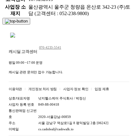
사업장 소
울산광역시 울주군 청량읍 온산로 342-23 (주)토
재지
담 (고객센터 : 052-238-9800)
채팅 문의하기
070-4233-5541
캐시딜 고객센터
평일 09:00 ~17:00 운영
캐시딜 관련 문의만 접수 가능합니다.
이용약관
개인정보 처리 방침
사업자 정보 확인
입점 제휴
상호/대표자명
넛지헬스케어 주식회사 / 박정신
사업자 등록 번호
849-88-00418
통신판매업 신고번
호
2020-서울강남-00859
주소
서울 강남구 역삼로1길 8 평익빌딩 2층 [06242]
이메일
cs.cashdeal@cashwalk.io