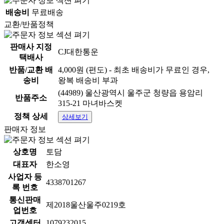
배송비
무료배송
교환/반품정책
판매사 지정
CJ대한통운
택배사
반품/교환 배
4,000원 (편도) - 최초 배송비가 무료인 경우,
송비
왕복 배송비 부과
(44989) 울산광역시 울주군 청량읍 용암리
반품주소
315-21 마녀바스켓
정책 상세
상세보기
판매자 정보
상호명
토담
대표자
한소영
사업자 등
4338701267
록 번호
통신판매
제2018울산울주0219호
업번호
고객센터
1079232015