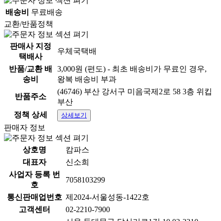
배송비
무료배송
교환/반품정책
판매사 지정
우체국택배
택배사
반품/교환 배
3,000원 (편도) - 최초 배송비가 무료인 경우,
송비
왕복 배송비 부과
(46746) 부산 강서구 미음국제2로 58 3층 위킵
반품주소
부산
정책 상세
상세보기
판매자 정보
상호명
캄파스
대표자
신소희
사업자 등록 번
7058103299
호
통신판매업번호
제2024-서울성동-1422호
고객센터
02-2210-7900