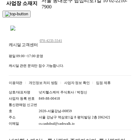
서울 동대문구 답십리로1길 10 02-2210-
사업장 소재지
7900
채팅 문의하기
070-4233-5541
캐시딜 고객센터
평일 09:00 ~17:00 운영
캐시딜 관련 문의만 접수 가능합니다.
이용약관
개인정보 처리 방침
사업자 정보 확인
입점 제휴
상호/대표자명
넛지헬스케어 주식회사 / 박정신
사업자 등록 번호
849-88-00418
통신판매업 신고번
호
2020-서울강남-00859
주소
서울 강남구 역삼로1길 8 평익빌딩 2층 [06242]
이메일
cs.cashdeal@cashwalk.io