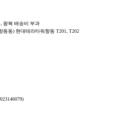
우, 왕복 배송비 부과
(향동동) 현대테라타워향동 T201, T202
3146079)