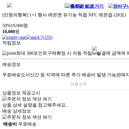
[만원의행복] 1+1 행사 레몬퀸 유기농 착즙 NFC 레몬즙 (28포)
50
%
19,900
원
10,000
원
4.7
(
335
)
적립정보
최대
300
포인트
구매확정 시 자동 적립
실결제 금액에 
배송정보
무료배송
도서산간 등 지역에 따른 추가 배송비 발생 가능
판매자
상품소개
상품정보 제공고시
상품 상세 설명을 참고해주세요.
배송 상세정보
배송비
무료배송