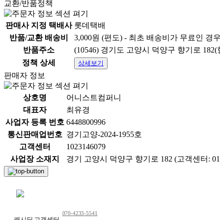
교환/반품정책
판매사 지정 택배사
롯데택배
반품/교환 배송비
3,000원 (편도) - 최초 배송비가 무료인 경
반품주소
(10546) 경기도 고양시 덕양구 향기로 182
정책 상세
상세보기
판매자 정보
상호명
어니스트컴퍼니
대표자
최유경
사업자 등록 번호
6448800996
통신판매업번호
경기고양-2024-1955호
고객센터
1023146079
사업장 소재지
경기 고양시 덕양구 향기로 182 (고객센터: 0102
채팅 문의하기
070-4233-5541
캐시딜 고객센터