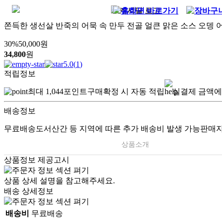
쫀득한 생선살 반죽의 어묵 속 만두 전골 얼큰 맑은 소스 오뎅 
30
%
50,000
원
34,800
원
5.0
(
1
)
적립정보
최대
1,044
포인트
구매확정 시 자동 적립
실결제 금액에
배송정보
무료배송
도서산간 등 지역에 따른 추가 배송비 발생 가능
판매자
상품소개
상품정보 제공고시
상품 상세 설명을 참고해주세요.
배송 상세정보
배송비
무료배송