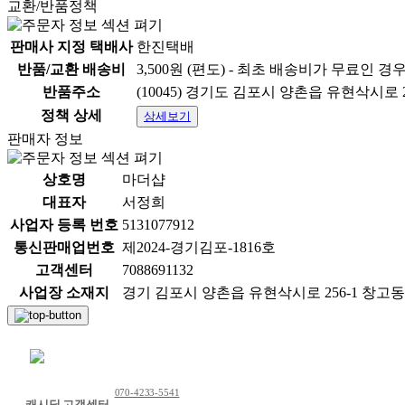
교환/반품정책
판매사 지정 택배사
한진택배
반품/교환 배송비
3,500원 (편도) - 최초 배송비가 무료인 경
반품주소
(10045) 경기도 김포시 양촌읍 유현삭시로 2
정책 상세
상세보기
판매자 정보
상호명
마더샵
대표자
서정희
사업자 등록 번호
5131077912
통신판매업번호
제2024-경기김포-1816호
고객센터
7088691132
사업장 소재지
경기 김포시 양촌읍 유현삭시로 256-1 창고동
채팅 문의하기
070-4233-5541
캐시딜 고객센터