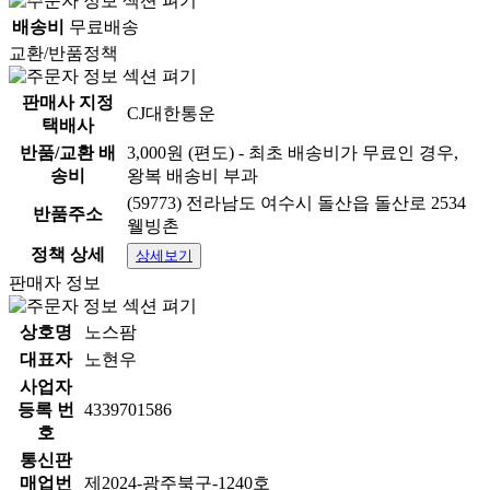
배송비
무료배송
교환/반품정책
판매사 지정
CJ대한통운
택배사
반품/교환 배
3,000원 (편도) - 최초 배송비가 무료인 경우,
송비
왕복 배송비 부과
(59773) 전라남도 여수시 돌산읍 돌산로 2534
반품주소
웰빙촌
정책 상세
상세보기
판매자 정보
상호명
노스팜
대표자
노현우
사업자
등록 번
4339701586
호
통신판
매업번
제2024-광주북구-1240호