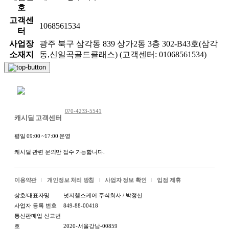
호
고객센
1068561534
터
사업장
광주 북구 삼각동 839 상가2동 3층 302-B43호(삼각
소재지
동,신일곡골드클래스) (고객센터: 01068561534)
채팅 문의하기
070-4233-5541
캐시딜 고객센터
평일 09:00 ~17:00 운영
캐시딜 관련 문의만 접수 가능합니다.
이용약관
개인정보 처리 방침
사업자 정보 확인
입점 제휴
상호/대표자명
넛지헬스케어 주식회사 / 박정신
사업자 등록 번호
849-88-00418
통신판매업 신고번
호
2020-서울강남-00859