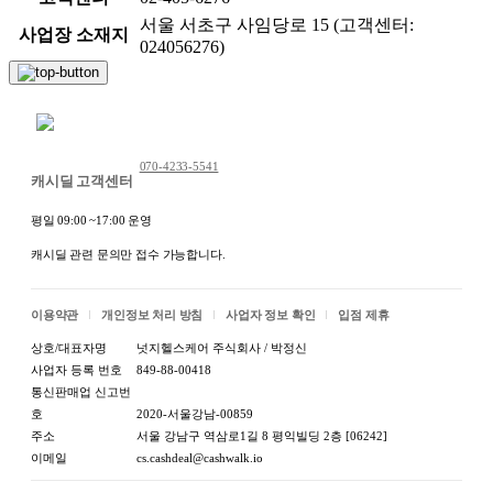
서울 서초구 사임당로 15 (고객센터:
사업장 소재지
024056276)
채팅 문의하기
070-4233-5541
캐시딜 고객센터
평일 09:00 ~17:00 운영
캐시딜 관련 문의만 접수 가능합니다.
이용약관
개인정보 처리 방침
사업자 정보 확인
입점 제휴
상호/대표자명
넛지헬스케어 주식회사 / 박정신
사업자 등록 번호
849-88-00418
통신판매업 신고번
호
2020-서울강남-00859
주소
서울 강남구 역삼로1길 8 평익빌딩 2층 [06242]
이메일
cs.cashdeal@cashwalk.io