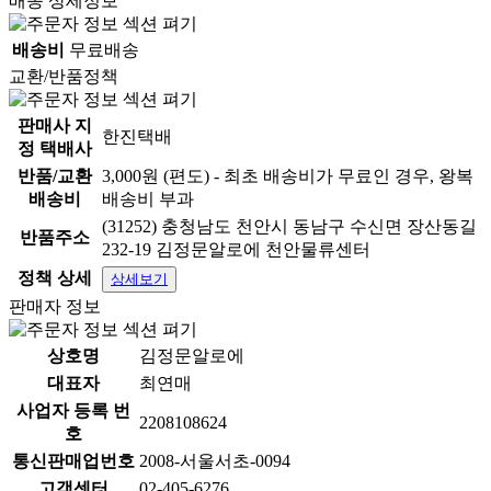
배송 상세정보
배송비
무료배송
교환/반품정책
판매사 지
한진택배
정 택배사
반품/교환
3,000원 (편도) - 최초 배송비가 무료인 경우, 왕복
배송비
배송비 부과
(31252) 충청남도 천안시 동남구 수신면 장산동길
반품주소
232-19 김정문알로에 천안물류센터
정책 상세
상세보기
판매자 정보
상호명
김정문알로에
대표자
최연매
사업자 등록 번
2208108624
호
통신판매업번호
2008-서울서초-0094
고객센터
02-405-6276