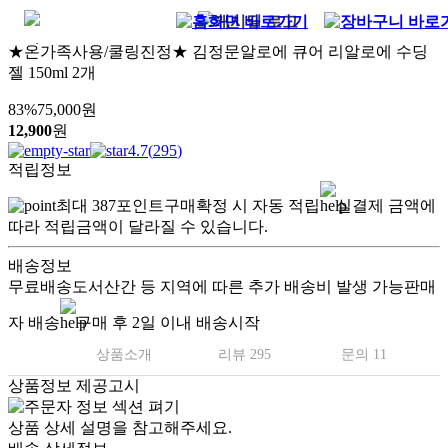
★온가족사용/쿨링진정★ 김정문알로에 큐어 리알로에 수딩
젤 150ml 2개
83
%
75,000
원
12,900
원
4.7
(
295
)
적립정보
최대
387
포인트
구매확정 시 자동 적립
실결제 금액에
따라 적립금액이 달라질 수 있습니다.
배송정보
무료배송
도서산간 등 지역에 따른 추가 배송비 발생 가능
판매
자 배송
구매 후 2일 이내 배송시작
상품소개
리뷰 295
문의 11
상품정보 제공고시
상품 상세 설명을 참고해주세요.