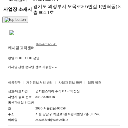
경기도 의정부시 오목로205번길 1(민락동) 8
사업장 소재지
층 804-1호
채팅 문의하기
070-4233-5541
캐시딜 고객센터
평일 09:00 ~17:00 운영
캐시딜 관련 문의만 접수 가능합니다.
이용약관
개인정보 처리 방침
사업자 정보 확인
입점 제휴
상호/대표자명
넛지헬스케어 주식회사 / 박정신
사업자 등록 번호
849-88-00418
통신판매업 신고번
호
2020-서울강남-00859
주소
서울 강남구 역삼로1길 8 평익빌딩 2층 [06242]
이메일
cs.cashdeal@cashwalk.io