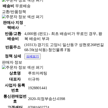
배송비
무료배송
교환/반품정책
판매사 지정
-
택배사
반품/교환
4,000원 (편도) - 최초 배송비가 무료인 경우, 왕
배송비
복 배송비 부과
(10313) 경기도 고양시 일산동구 성현로268번길
반품주소
68-59(성석동) 청인물류 F동
정책 상세
상세보기
판매자 정보
상호명
루트마케팅
대표자
이규하
사업자 등록
1928801441
번호
통신판매업번
2020-의정부송산-0398
호
고객센터
07081602774