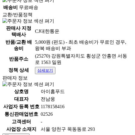
배송비
무료배송
교환/반품정책
판매사 지정
CJ대한통운
택배사
반품/교환 배
5,000원 (편도) - 최초 배송비가 무료인 경우,
송비
왕복 배송비 부과
(25270) 강원특별자치도 횡성군 안흥면 서동
반품주소
로 1563 밀원
정책 상세
상세보기
판매자 정보
상호명
아이홈푸드
대표자
전남웅
사업자 등록 번호
1178158416
통신판매업번호
02526
고객센터
-
사업장 소재지
서울 양천구 목동동로 293