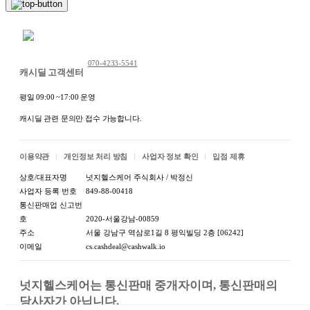
채팅 문의하기
070-4233-5541
캐시딜 고객센터
평일 09:00 ~17:00 운영
캐시딜 관련 문의만 접수 가능합니다.
이용약관
개인정보 처리 방침
사업자 정보 확인
입점 제휴
상호/대표자명
넛지헬스케어 주식회사 / 박정신
사업자 등록 번호
849-88-00418
통신판매업 신고번
호
2020-서울강남-00859
주소
서울 강남구 역삼로1길 8 평익빌딩 2층 [06242]
이메일
cs.cashdeal@cashwalk.io
넛지헬스케어는 통신판매 중개자이며, 통신판매의 
당사자가 아닙니다.
