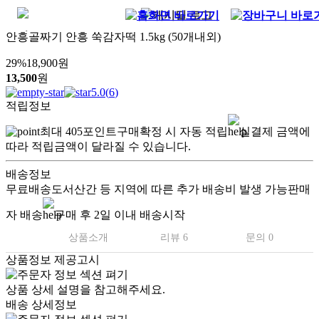
안흥골짜기 안흥 쑥감자떡 1.5kg (50개내외)
29
%
18,900
원
13,500
원
5.0
(
6
)
적립정보
최대
405
포인트
구매확정 시 자동 적립
실결제 금액에
따라 적립금액이 달라질 수 있습니다.
배송정보
무료배송
도서산간 등 지역에 따른 추가 배송비 발생 가능
판매
자 배송
구매 후 2일 이내 배송시작
상품소개
리뷰 6
문의 0
상품정보 제공고시
상품 상세 설명을 참고해주세요.
배송 상세정보