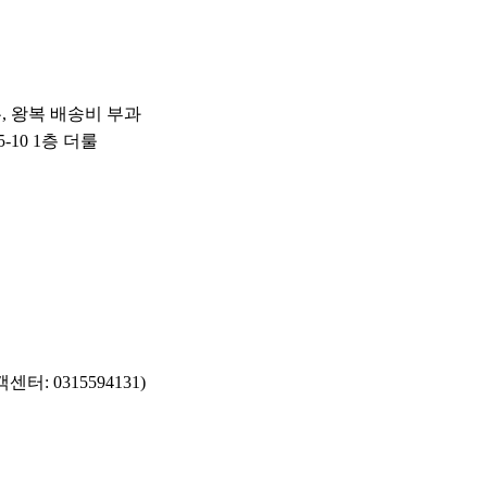
우, 왕복 배송비 부과
-10 1층 더룰
: 0315594131)