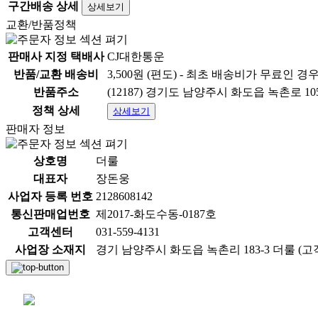
구간배송 상세
상세보기
교환/반품정책
판매사 지정 택배사
CJ대한통운
반품/교환 배송비
3,500원 (편도) - 최초 배송비가 무료인 경
반품주소
(12187) 경기도 남양주시 화도읍 녹촌로 105
정책 상세
상세보기
판매자 정보
상호명
더룰
대표자
장돈웅
사업자 등록 번호
2128608142
통신판매업번호
제2017-화도수동-0187호
고객센터
031-559-4131
사업장 소재지
경기 남양주시 화도읍 녹촌리 183-3 더룰 (고객센터
채팅 문의하기