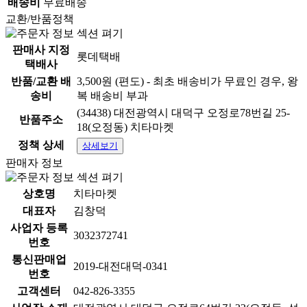
배송비
무료배송
교환/반품정책
판매사 지정
롯데택배
택배사
반품/교환 배
3,500원 (편도) - 최초 배송비가 무료인 경우, 왕
송비
복 배송비 부과
(34438) 대전광역시 대덕구 오정로78번길 25-
반품주소
18(오정동) 치타마켓
정책 상세
상세보기
판매자 정보
상호명
치타마켓
대표자
김창덕
사업자 등록
3032372741
번호
통신판매업
2019-대전대덕-0341
번호
고객센터
042-826-3355