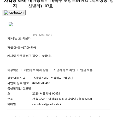
사업장 소재
대전광역시 대덕구 오정로64번길 23(오정동, 성
지
신빌라) 103호
채팅 문의하기
070-4233-5541
캐시딜 고객센터
평일 09:00 ~17:00 운영
캐시딜 관련 문의만 접수 가능합니다.
이용약관
개인정보 처리 방침
사업자 정보 확인
입점 제휴
상호/대표자명
넛지헬스케어 주식회사 / 박정신
사업자 등록 번호
849-88-00418
통신판매업 신고번
호
2020-서울강남-00859
주소
서울 강남구 역삼로1길 8 평익빌딩 2층 [06242]
이메일
cs.cashdeal@cashwalk.io