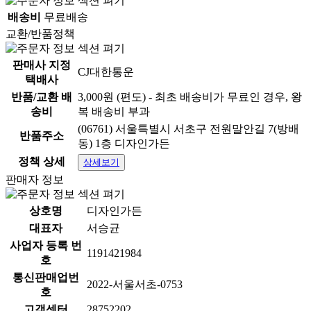
배송비
무료배송
교환/반품정책
판매사 지정
CJ대한통운
택배사
반품/교환 배
3,000원 (편도) - 최초 배송비가 무료인 경우, 왕
송비
복 배송비 부과
(06761) 서울특별시 서초구 전원말안길 7(방배
반품주소
동) 1층 디자인가든
정책 상세
상세보기
판매자 정보
상호명
디자인가든
대표자
서승균
사업자 등록 번
1191421984
호
통신판매업번
2022-서울서초-0753
호
고객센터
28752202