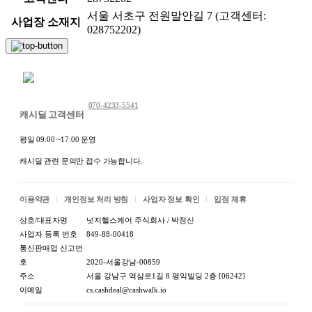
서울 서초구 전원말안길 7 (고객센터:
사업장 소재지
028752202)
채팅 문의하기
070-4233-5541
캐시딜 고객센터
평일 09:00 ~17:00 운영
캐시딜 관련 문의만 접수 가능합니다.
이용약관
개인정보 처리 방침
사업자 정보 확인
입점 제휴
상호/대표자명
넛지헬스케어 주식회사 / 박정신
사업자 등록 번호
849-88-00418
통신판매업 신고번
호
2020-서울강남-00859
주소
서울 강남구 역삼로1길 8 평익빌딩 2층 [06242]
이메일
cs.cashdeal@cashwalk.io