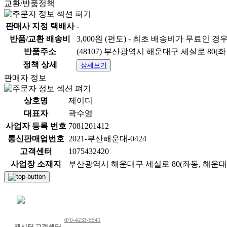
교환/반품정책
판매사 지정 택배사
-
반품/교환 배송비
3,000원 (편도) - 최초 배송비가 무료인 경
반품주소
(48107) 부산광역시 해운대구 세실로 80(
정책 상세
상세보기
판매자 정보
상호명
제이디
대표자
곽수영
사업자 등록 번호
7081201412
통신판매업번호
2021-부산해운대-0424
고객센터
1075432420
사업장 소재지
부산광역시 해운대구 세실로 80(좌동, 해운대케
채팅 문의하기
070-4233-5541
캐시딜 고객센터