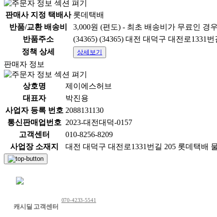
판매사 지정 택배사
롯데택배
반품/교환 배송비
3,000원 (편도) - 최초 배송비가 무료인 경
반품주소
(34365) (34365) 대전 대덕구 대전로133
정책 상세
상세보기
판매자 정보
상호명
제이에스허브
대표자
박진용
사업자 등록 번호
2088131130
통신판매업번호
2023-대전대덕-0157
고객센터
010-8256-8209
사업장 소재지
대전 대덕구 대전로1331번길 205 롯데택배 
채팅 문의하기
070-4233-5541
캐시딜 고객센터