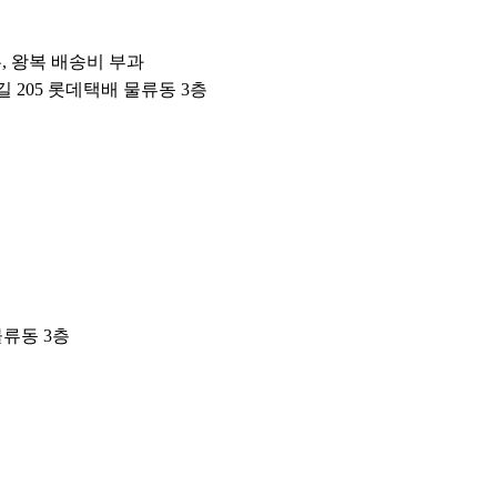
우, 왕복 배송비 부과
1번길 205 롯데택배 물류동 3층
물류동 3층