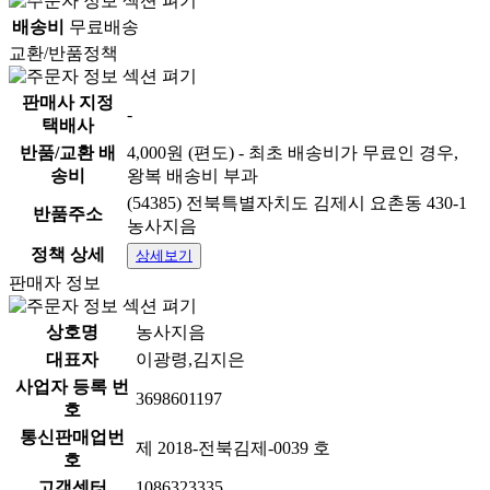
배송비
무료배송
교환/반품정책
판매사 지정
-
택배사
반품/교환 배
4,000원 (편도) - 최초 배송비가 무료인 경우,
송비
왕복 배송비 부과
(54385) 전북특별자치도 김제시 요촌동 430-1
반품주소
농사지음
정책 상세
상세보기
판매자 정보
상호명
농사지음
대표자
이광령,김지은
사업자 등록 번
3698601197
호
통신판매업번
제 2018-전북김제-0039 호
호
고객센터
1086323335