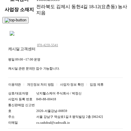
전라북도 김제시 동헌4길 18-12(요촌동) 농사
사업장 소재지
지음
채팅 문의하기
070-4233-5541
캐시딜 고객센터
평일 09:00 ~17:00 운영
캐시딜 관련 문의만 접수 가능합니다.
이용약관
개인정보 처리 방침
사업자 정보 확인
입점 제휴
상호/대표자명
넛지헬스케어 주식회사 / 박정신
사업자 등록 번호
849-88-00418
통신판매업 신고번
호
2020-서울강남-00859
주소
서울 강남구 역삼로1길 8 평익빌딩 2층 [06242]
이메일
cs.cashdeal@cashwalk.io