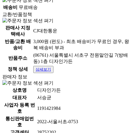
배송비
무료배송
교환/반품정책
판매사 지정
CJ대한통운
택배사
반품/교환 배
3,000원 (편도) - 최초 배송비가 무료인 경우, 왕
송비
복 배송비 부과
(06761) 서울특별시 서초구 전원말안길 7(방배
반품주소
동) 1층 디자인가든
정책 상세
상세보기
판매자 정보
상호명
디자인가든
대표자
서승균
사업자 등록 번
1191421984
호
통신판매업번
2022-서울서초-0753
호
고객센터
28752202