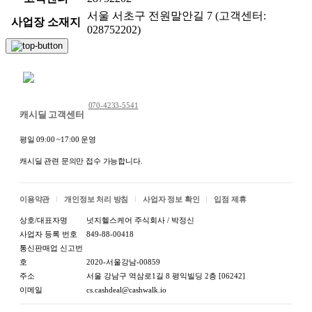
서울 서초구 전원말안길 7 (고객센터:
사업장 소재지
028752202)
채팅 문의하기
070-4233-5541
캐시딜 고객센터
평일 09:00 ~17:00 운영
캐시딜 관련 문의만 접수 가능합니다.
이용약관
개인정보 처리 방침
사업자 정보 확인
입점 제휴
상호/대표자명
넛지헬스케어 주식회사 / 박정신
사업자 등록 번호
849-88-00418
통신판매업 신고번
호
2020-서울강남-00859
주소
서울 강남구 역삼로1길 8 평익빌딩 2층 [06242]
이메일
cs.cashdeal@cashwalk.io