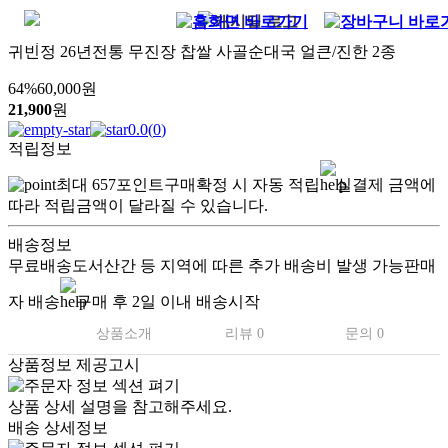
귀빈정 26년전통 무진장 찹쌀 사골순대국 얼큰/진한 2종
64
%
60,000
원
21,900
원
0.0
(
0
)
적립정보
최대
657
포인트
구매확정 시 자동 적립
실결제 금액에
따라 적립금액이 달라질 수 있습니다.
배송정보
무료배송
도서산간 등 지역에 따른 추가 배송비 발생 가능
판매
자 배송
구매 후 2일 이내 배송시작
상품소개
리뷰 0
문의 0
상품정보 제공고시
상품 상세 설명을 참고해주세요.
배송 상세정보