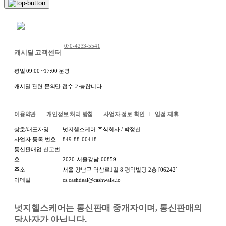
채팅 문의하기
070-4233-5541
캐시딜 고객센터
평일 09:00 ~17:00 운영
캐시딜 관련 문의만 접수 가능합니다.
이용약관
개인정보 처리 방침
사업자 정보 확인
입점 제휴
상호/대표자명
넛지헬스케어 주식회사 / 박정신
사업자 등록 번호
849-88-00418
통신판매업 신고번
호
2020-서울강남-00859
주소
서울 강남구 역삼로1길 8 평익빌딩 2층 [06242]
이메일
cs.cashdeal@cashwalk.io
넛지헬스케어는 통신판매 중개자이며, 통신판매의 
당사자가 아닙니다.
