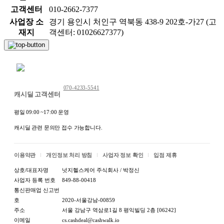
고객센터
010-2662-7377
사업장 소
경기 용인시 처인구 역북동 438-9 202호-가27 (고
재지
객센터: 01026627377)
채팅 문의하기
070-4233-5541
캐시딜 고객센터
평일 09:00 ~17:00 운영
캐시딜 관련 문의만 접수 가능합니다.
이용약관
개인정보 처리 방침
사업자 정보 확인
입점 제휴
상호/대표자명
넛지헬스케어 주식회사 / 박정신
사업자 등록 번호
849-88-00418
통신판매업 신고번
호
2020-서울강남-00859
주소
서울 강남구 역삼로1길 8 평익빌딩 2층 [06242]
이메일
cs.cashdeal@cashwalk.io