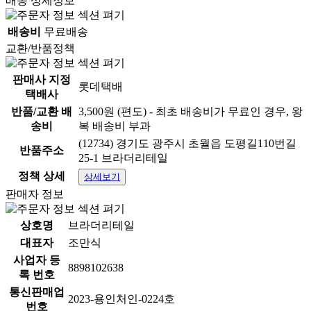
배송 상세정보
배송비
무료배송
교환/반품정책
판매사 지정
롯데택배
택배사
반품/교환 배
3,500원 (편도) - 최초 배송비가 무료인 경우, 왕
송비
복 배송비 부과
(12734) 경기도 광주시 초월읍 도평길110번길
반품주소
25-1 브라더리테일
정책 상세
상세보기
판매자 정보
상호명
브라더리테일
대표자
조만식
사업자 등
8898102638
록 번호
통신판매업
2023-용인처인-0224호
번호