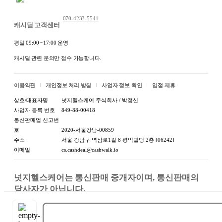
070-4233-5541
캐시딜 고객센터
평일 09:00 ~17:00 운영
캐시딜 관련 문의만 접수 가능합니다.
이용약관
개인정보 처리 방침
사업자 정보 확인
입점 제휴
상호/대표자명
넛지헬스케어 주식회사 / 박정신
사업자 등록 번호
849-88-00418
통신판매업 신고번
호
2020-서울강남-00859
주소
서울 강남구 역삼로1길 8 평익빌딩 2층 [06242]
이메일
cs.cashdeal@cashwalk.io
넛지헬스케어는 통신판매 중개자이며, 통신판매의 
당사자가 아닙니다.

상품, 상품정보, 거래에 관한 의무와 책임은 판매자에
게 있습니다.
구매하기