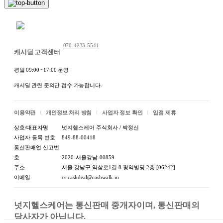
채팅 문의하기
070-4233-5541
캐시딜 고객센터
평일 09:00 ~17:00 운영
캐시딜 관련 문의만 접수 가능합니다.
이용약관
개인정보 처리 방침
사업자 정보 확인
입점 제휴
상호/대표자명
넛지헬스케어 주식회사 / 박정신
사업자 등록 번호
849-88-00418
통신판매업 신고번
호
2020-서울강남-00859
주소
서울 강남구 역삼로1길 8 평익빌딩 2층 [06242]
이메일
cs.cashdeal@cashwalk.io
넛지헬스케어는 통신판매 중개자이며, 통신판매의 
당사자가 아닙니다.
