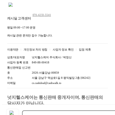
채팅 문의하기
070-4233-5541
캐시딜 고객센터
평일 09:00 ~17:00 운영
캐시딜 관련 문의만 접수 가능합니다.
이용약관
개인정보 처리 방침
사업자 정보 확인
입점 제휴
상호/대표자명
넛지헬스케어 주식회사 / 박정신
사업자 등록 번호
849-88-00418
통신판매업 신고번
호
2020-서울강남-00859
주소
서울 강남구 역삼로1길 8 평익빌딩 2층 [06242]
이메일
cs.cashdeal@cashwalk.io
넛지헬스케어는 통신판매 중개자이며, 통신판매의 
당사자가 아닙니다.

상품, 상품정보, 거래에 관한 의무와 책임은 판매자에