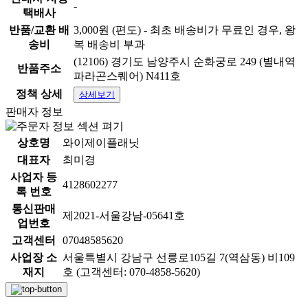
-
택배사
반품/교환 배
3,000원 (편도) - 최초 배송비가 무료인 경우, 왕
송비
복 배송비 부과
(12106) 경기도 남양주시 순화궁로 249 (별내역
반품주소
파라곤스퀘어) N411호
정책 상세
상세보기
판매자 정보
상호명
와이제이플래닛
대표자
최미경
사업자 등
4128602277
록 번호
통신판매
제2021-서울강남-05641호
업번호
고객센터
07048585620
사업장 소
서울특별시 강남구 선릉로105길 7(역삼동) 비109
재지
호 (고객센터: 070-4858-5620)