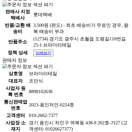
판매사 지정
롯데택배
택배사
반품/교환 배
3,500원 (편도) - 최초 배송비가 무료인 경우, 왕
송비
복 배송비 부과
(12734) 경기도 광주시 초월읍 도평길110번길
반품주소
25-1 브라더리테일
정책 상세
상세보기
판매자 정보
상호명
브라더리테일
대표자
조만식
사업자 등
8898102638
록 번호
통신판매업
2023-용인처인-0224호
번호
고객센터
010-2662-7377
사업장 소
경기 용인시 처인구 역북동 438-9 202호-가27 (고
재지
객센터: 01026627377)