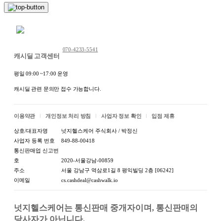
채팅 문의하기
070-4233-5541
캐시딜 고객센터
평일 09:00 ~17:00 운영
캐시딜 관련 문의만 접수 가능합니다.
이용약관
개인정보 처리 방침
사업자 정보 확인
입점 제휴
상호/대표자명
넛지헬스케어 주식회사 / 박정신
사업자 등록 번호
849-88-00418
통신판매업 신고번
호
2020-서울강남-00859
주소
서울 강남구 역삼로1길 8 평익빌딩 2층 [06242]
이메일
cs.cashdeal@cashwalk.io
넛지헬스케어는 통신판매 중개자이며, 통신판매의 
당사자가 아닙니다.
