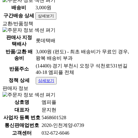
배송비
3,000원
구간배송 상세
상세보기
교환/반품정책
판매사 지정
롯데택배
택배사
반품/교환 배
3,000원 (편도) - 최초 배송비가 무료인 경우,
송비
왕복 배송비 부과
(14400) 경기 부천시 오정구 석천로531번길
반품주소
40-18 엠피플 전체
정책 상세
상세보기
판매자 정보
상호명
엠피플
대표자
문지현
사업자 등록 번호
5468601528
통신판매업번호
2020-인천계양-0739
고객센터
032-672-6046