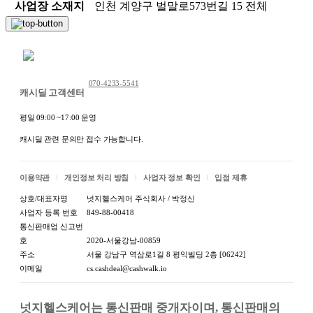
사업장 소재지
인천 계양구 벌말로573번길 15 전체
채팅 문의하기
070-4233-5541
캐시딜 고객센터
평일 09:00 ~17:00 운영
캐시딜 관련 문의만 접수 가능합니다.
이용약관
개인정보 처리 방침
사업자 정보 확인
입점 제휴
상호/대표자명
넛지헬스케어 주식회사 / 박정신
사업자 등록 번호
849-88-00418
통신판매업 신고번
호
2020-서울강남-00859
주소
서울 강남구 역삼로1길 8 평익빌딩 2층 [06242]
이메일
cs.cashdeal@cashwalk.io
넛지헬스케어는 통신판매 중개자이며, 통신판매의 