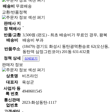
배송비
무료배송
교환/반품정책
판매사 지
-
정 택배사
반품/교환
3,500원 (편도) - 최초 배송비가 무료인 경우, 왕복
배송비
배송비 부과
(18479) 경기도 화성시 동탄광역환승로 62(오산동,
반품주소
동탄역 삼정그린코아) 201동 631-632호
정책 상세
상세보기
판매자 정보
상호명
비즈라인
대표자
육성군
사업자 등
4940601545
록 번호
통신판매
2023-화성동탄-1117
업번호
고객센터
-