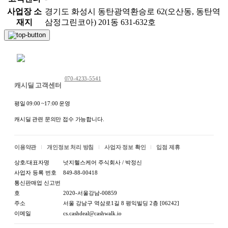
사업장 소
경기도 화성시 동탄광역환승로 62(오산동, 동탄역
재지
삼정그린코아) 201동 631-632호
채팅 문의하기
070-4233-5541
캐시딜 고객센터
평일 09:00 ~17:00 운영
캐시딜 관련 문의만 접수 가능합니다.
이용약관
개인정보 처리 방침
사업자 정보 확인
입점 제휴
상호/대표자명
넛지헬스케어 주식회사 / 박정신
사업자 등록 번호
849-88-00418
통신판매업 신고번
호
2020-서울강남-00859
주소
서울 강남구 역삼로1길 8 평익빌딩 2층 [06242]
이메일
cs.cashdeal@cashwalk.io