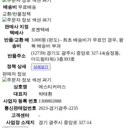
배송비
무료배송
교환/반품정책
판매사 지정
로젠택배
택배사
반품/교환 배
3,000원 (편도) - 최초 배송비가 무료인 경우, 왕
송비
복 배송비 부과
(12739) 경기도 광주시 중앙로 327-14(송정동,
반품주소
더드림타워) 3층303호
정책 상세
상세보기
판매자 정보
상호명
에스티커머스
대표자
박태환
사업자 등록 번호
1308802888
통신판매업번호
2023-경기광주-2235
고객센터
-
사업장 소재지
경기 광주시 중앙로 327-14