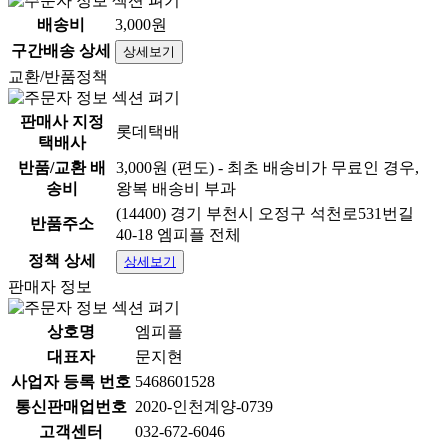
배송비
3,000원
구간배송 상세
상세보기
교환/반품정책
판매사 지정
롯데택배
택배사
반품/교환 배
3,000원 (편도) - 최초 배송비가 무료인 경우,
송비
왕복 배송비 부과
(14400) 경기 부천시 오정구 석천로531번길
반품주소
40-18 엠피플 전체
정책 상세
상세보기
판매자 정보
상호명
엠피플
대표자
문지현
사업자 등록 번호
5468601528
통신판매업번호
2020-인천계양-0739
고객센터
032-672-6046