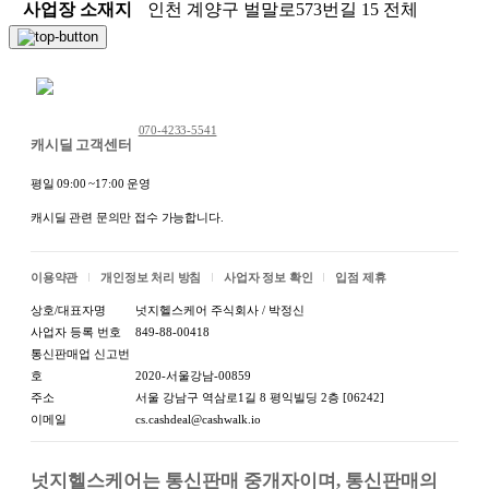
사업장 소재지
인천 계양구 벌말로573번길 15 전체
채팅 문의하기
070-4233-5541
캐시딜 고객센터
평일 09:00 ~17:00 운영
상품 정보고시
캐시딜 관련 문의만 접수 가능합니다.
항목
내용
이용약관
개인정보 처리 방침
사업자 정보 확인
입점 제휴
품명 및 모
상세설명참조 / 상세설명참조
델명
상호/대표자명
넛지헬스케어 주식회사 / 박정신
사업자 등록 번호
849-88-00418
재질
상세설명참조
통신판매업 신고번
호
2020-서울강남-00859
구성품
상세설명참조
주소
서울 강남구 역삼로1길 8 평익빌딩 2층 [06242]
이메일
cs.cashdeal@cashwalk.io
크기
상세설명참조
동일모델의
넛지헬스케어는 통신판매 중개자이며, 통신판매의 
상세설명참조