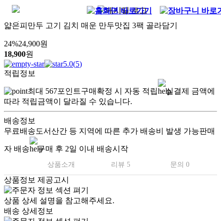
얇은피만두 고기 김치 매운 만두맛집 3팩 골라담기
24
%
24,900
원
18,900
원
5.0
(
5
)
적립정보
최대
567
포인트
구매확정 시 자동 적립
실결제 금액에
따라 적립금액이 달라질 수 있습니다.
배송정보
무료배송
도서산간 등 지역에 따른 추가 배송비 발생 가능
판매
자 배송
구매 후 2일 이내 배송시작
상품소개
리뷰 5
문의 0
상품정보 제공고시
상품 상세 설명을 참고해주세요.
배송 상세정보