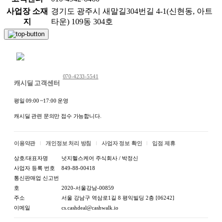
사업장 소재
경기도 광주시 새말길304번길 4-1(신현동, 아트
지
타운) 109동 304호
채팅 문의하기
070-4233-5541
캐시딜 고객센터
평일 09:00 ~17:00 운영
캐시딜 관련 문의만 접수 가능합니다.
이용약관
개인정보 처리 방침
사업자 정보 확인
입점 제휴
상호/대표자명
넛지헬스케어 주식회사 / 박정신
사업자 등록 번호
849-88-00418
통신판매업 신고번
호
2020-서울강남-00859
주소
서울 강남구 역삼로1길 8 평익빌딩 2층 [06242]
이메일
cs.cashdeal@cashwalk.io