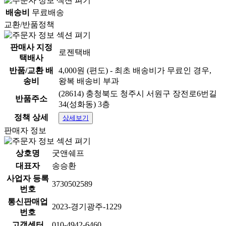
배송비
무료배송
교환/반품정책
판매사 지정
로젠택배
택배사
반품/교환 배
4,000원 (편도) - 최초 배송비가 무료인 경우,
송비
왕복 배송비 부과
(28614) 충청북도 청주시 서원구 장전로6번길
반품주소
34(성화동) 3층
정책 상세
상세보기
판매자 정보
상호명
굿앤쉐프
대표자
송승환
사업자 등록
3730502589
번호
통신판매업
2023-경기광주-1229
번호
고객센터
010-4942-6460