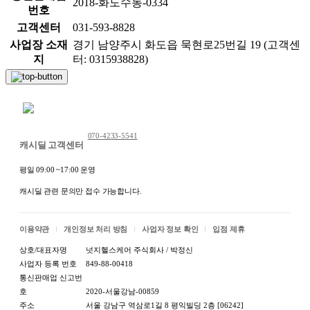
2018-화도수동-0334
번호
고객센터
031-593-8828
사업장 소재
경기 남양주시 화도읍 묵현로25번길 19 (고객센
지
터: 0315938828)
채팅 문의하기
070-4233-5541
캐시딜 고객센터
평일 09:00 ~17:00 운영
캐시딜 관련 문의만 접수 가능합니다.
이용약관
개인정보 처리 방침
사업자 정보 확인
입점 제휴
상호/대표자명
넛지헬스케어 주식회사 / 박정신
사업자 등록 번호
849-88-00418
통신판매업 신고번
호
2020-서울강남-00859
주소
서울 강남구 역삼로1길 8 평익빌딩 2층 [06242]