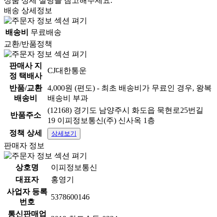
상품 상세 설명을 참고해주세요.
배송 상세정보
배송비
무료배송
교환/반품정책
판매사 지
CJ대한통운
정 택배사
반품/교환
4,000원 (편도) - 최초 배송비가 무료인 경우, 왕복
배송비
배송비 부과
(12168) 경기도 남양주시 화도읍 묵현로25번길
반품주소
19 이피정보통신(주) 신사옥 1층
정책 상세
상세보기
판매자 정보
상호명
이피정보통신
대표자
홍영기
사업자 등록
5378600146
번호
통신판매업