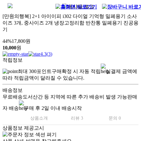
[만원의행복] 2+1 아이이피 i302 다이얼 기억형 밀폐용기 소사
이즈 3개, 중사이즈 2개 냉장고정리함 반찬통 밀폐용기 진공용
기
44
%
17,800
원
10,000
원
4.3
(
3
)
적립정보
최대
300
포인트
구매확정 시 자동 적립
실결제 금액에
따라 적립금액이 달라질 수 있습니다.
배송정보
무료배송
도서산간 등 지역에 따른 추가 배송비 발생 가능
판매
자 배송
구매 후 2일 이내 배송시작
상품소개
리뷰 3
문의 0
상품정보 제공고시