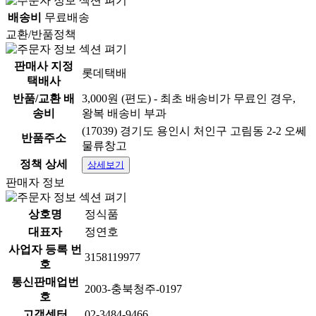
배송비
무료배송
교환/반품정책
판매사 지정
롯데택배
택배사
반품/교환 배
3,000원 (편도) - 최초 배송비가 무료인 경우,
송비
왕복 배송비 부과
(17039) 경기도 용인시 처인구 고림동 2-2 오쎄
반품주소
물류창고
정책 상세
상세보기
판매자 정보
상호명
정식품
대표자
정연호
사업자 등록 번
3158119977
호
통신판매업번
2003-충북청주-0197
호
고객센터
02-3484-9466