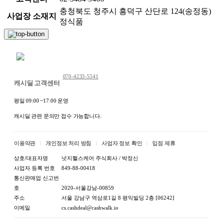
충청북도 청주시 흥덕구 산단로 124(송정동)
사업장 소재지
정식품
채팅 문의하기
070-4233-5541
캐시딜 고객센터
평일 09:00 ~17:00 운영
캐시딜 관련 문의만 접수 가능합니다.
이용약관
개인정보 처리 방침
사업자 정보 확인
입점 제휴
상호/대표자명
넛지헬스케어 주식회사 / 박정신
사업자 등록 번호
849-88-00418
통신판매업 신고번
호
2020-서울강남-00859
주소
서울 강남구 역삼로1길 8 평익빌딩 2층 [06242]
이메일
cs.cashdeal@cashwalk.io