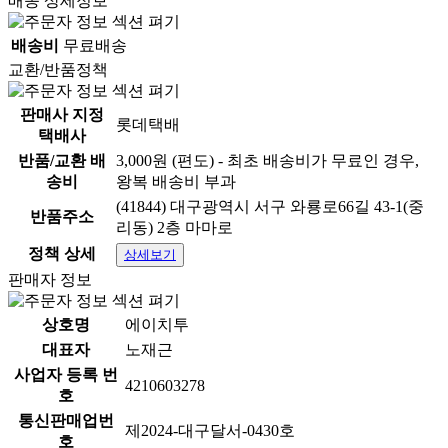
배송 상세정보
배송비
무료배송
교환/반품정책
판매사 지정
롯데택배
택배사
반품/교환 배
3,000원 (편도) - 최초 배송비가 무료인 경우,
송비
왕복 배송비 부과
(41844) 대구광역시 서구 와룡로66길 43-1(중
반품주소
리동) 2층 마마로
정책 상세
상세보기
판매자 정보
상호명
에이치투
대표자
노재근
사업자 등록 번
4210603278
호
통신판매업번
제2024-대구달서-0430호
호