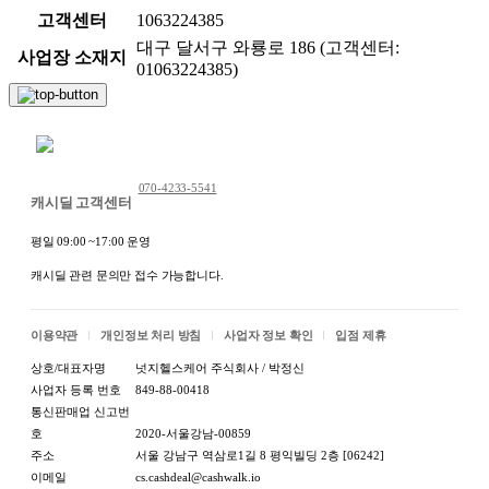
고객센터
1063224385
대구 달서구 와룡로 186 (고객센터:
사업장 소재지
01063224385)
채팅 문의하기
070-4233-5541
캐시딜 고객센터
평일 09:00 ~17:00 운영
캐시딜 관련 문의만 접수 가능합니다.
이용약관
개인정보 처리 방침
사업자 정보 확인
입점 제휴
상호/대표자명
넛지헬스케어 주식회사 / 박정신
사업자 등록 번호
849-88-00418
통신판매업 신고번
호
2020-서울강남-00859
주소
서울 강남구 역삼로1길 8 평익빌딩 2층 [06242]
이메일
cs.cashdeal@cashwalk.io