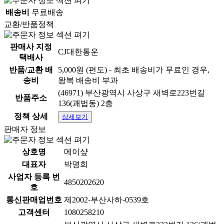
배송비
무료배송
교환/반품정책
판매사 지정
CJ대한통운
택배사
반품/교환 배
5,000원 (편도) - 최초 배송비가 무료인 경우,
송비
왕복 배송비 부과
(46971) 부산광역시 사상구 새벽로223번길
반품주소
136(괘법동) 2층
정책 상세
상세보기
판매자 정보
상호명
메이샾
대표자
박명희
사업자 등록 번
4850202620
호
통신판매업번호
제2002-부산사하-0539호
고객센터
1080258210