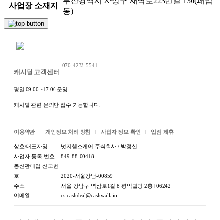
부산광역시 사상구 새벽로223번길 136(괘법
사업장 소재지
동)
채팅 문의하기
070-4233-5541
캐시딜 고객센터
평일 09:00 ~17:00 운영
캐시딜 관련 문의만 접수 가능합니다.
이용약관
개인정보 처리 방침
사업자 정보 확인
입점 제휴
상호/대표자명
넛지헬스케어 주식회사 / 박정신
사업자 등록 번호
849-88-00418
통신판매업 신고번
호
2020-서울강남-00859
주소
서울 강남구 역삼로1길 8 평익빌딩 2층 [06242]
이메일
cs.cashdeal@cashwalk.io