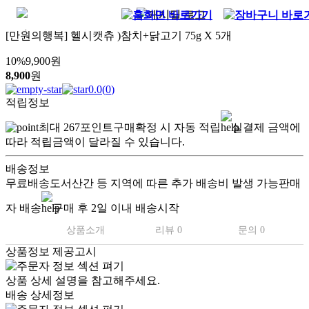
[만원의행복] 헬시캣츄 )참치+닭고기 75g X 5개
10
%
9,900
원
8,900
원
0.0
(
0
)
적립정보
최대
267
포인트
구매확정 시 자동 적립
실결제 금액에
따라 적립금액이 달라질 수 있습니다.
배송정보
무료배송
도서산간 등 지역에 따른 추가 배송비 발생 가능
판매
자 배송
구매 후 2일 이내 배송시작
상품소개
리뷰 0
문의 0
상품정보 제공고시
상품 상세 설명을 참고해주세요.
배송 상세정보