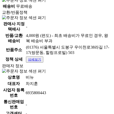
배송비
무료배송
교환/반품정책
판매사 지정
-
택배사
반품/교환
4,000원 (편도) - 최초 배송비가 무료인 경우, 왕
배송비
복 배송비 부과
(01376) 서울특별시 도봉구 우이천로38라길 17-
반품주소
17(쌍문동, 힐링프로빌) 503
정책 상세
상세보기
판매자 정보
상호명
비뉴
대표자
차지훈
사업자 등록
6935800443
번호
통신판매업
-
번호
고객센터
-