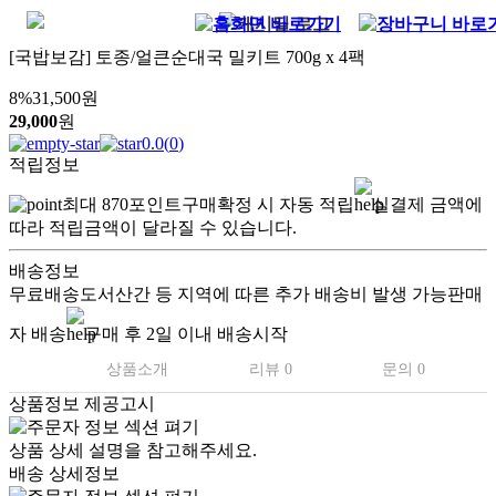
[국밥보감] 토종/얼큰순대국 밀키트 700g x 4팩
8
%
31,500
원
29,000
원
0.0
(
0
)
적립정보
최대
870
포인트
구매확정 시 자동 적립
실결제 금액에
따라 적립금액이 달라질 수 있습니다.
배송정보
무료배송
도서산간 등 지역에 따른 추가 배송비 발생 가능
판매
자 배송
구매 후 2일 이내 배송시작
상품소개
리뷰 0
문의 0
상품정보 제공고시
상품 상세 설명을 참고해주세요.
배송 상세정보