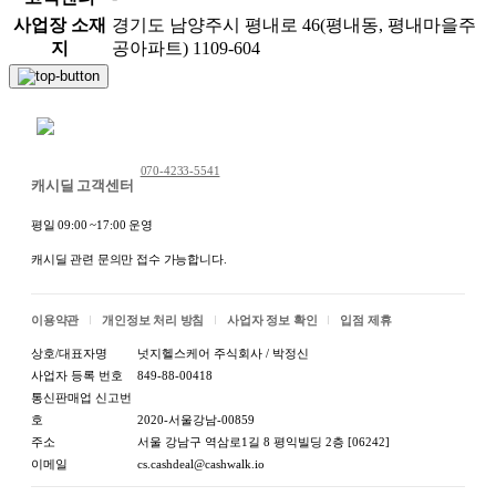
사업장 소재
경기도 남양주시 평내로 46(평내동, 평내마을주
지
공아파트) 1109-604
채팅 문의하기
070-4233-5541
캐시딜 고객센터
평일 09:00 ~17:00 운영
캐시딜 관련 문의만 접수 가능합니다.
이용약관
개인정보 처리 방침
사업자 정보 확인
입점 제휴
상호/대표자명
넛지헬스케어 주식회사 / 박정신
사업자 등록 번호
849-88-00418
통신판매업 신고번
호
2020-서울강남-00859
주소
서울 강남구 역삼로1길 8 평익빌딩 2층 [06242]
이메일
cs.cashdeal@cashwalk.io