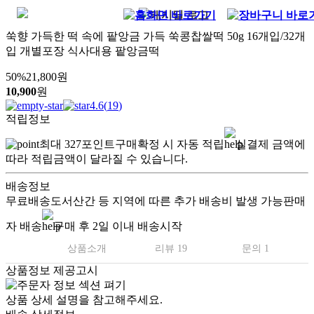
쑥향 가득한 떡 속에 팥앙금 가득 쑥콩찹쌀떡 50g 16개입/32개
입 개별포장 식사대용 팥앙금떡
50
%
21,800
원
10,900
원
4.6
(
19
)
적립정보
최대
327
포인트
구매확정 시 자동 적립
실결제 금액에
따라 적립금액이 달라질 수 있습니다.
배송정보
무료배송
도서산간 등 지역에 따른 추가 배송비 발생 가능
판매
자 배송
구매 후 2일 이내 배송시작
상품소개
리뷰 19
문의 1
상품정보 제공고시
상품 상세 설명을 참고해주세요.