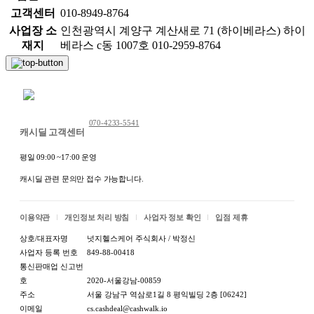
고객센터
010-8949-8764
* 교환/반품 불가능 사유 (아래와 같은 경우 교환/반품이
사업장 소
인천광역시 계양구 계산새로 71 (하이베라스) 하이
불가능합니다.)
재지
베라스 c동 1007호 010-2959-8764
- 변심반품의 경우, 왕복 배송비 7,000원(착불,선결제일
채팅 문의하기
경우 7,000원/제주,도서산간 지역은 배송비 추가)을 부담
하셔야 하며, 제품 및 포장 상태가 재판매 가능하여야 합
070-4233-5541
캐시딜 고객센터
니다.
평일 09:00 ~17:00 운영
- 배송은 영업일 기준 1~3일 소요되며(주말 제외), 택배사
의 사정에 따라 1~2일 정도 지연될 수 있습니다.
캐시딜 관련 문의만 접수 가능합니다.
- 교환/반품 요청기간이 지난 경우
이용약관
개인정보 처리 방침
사업자 정보 확인
입점 제휴
- 구매자의 책임 있는 사유로 상품 등이 멸실 또는 훼손
상호/대표자명
넛지헬스케어 주식회사 / 박정신
된 경우(단, 상품의 내용을 확인하기 위하여 포장 등을
사업자 등록 번호
849-88-00418
훼손한 경우는 제외)
통신판매업 신고번
- 포장을 개봉하였으나 포장이 훼손되어 상품가치가 현
호
2020-서울강남-00859
주소
서울 강남구 역삼로1길 8 평익빌딩 2층 [06242]
저히 상실된 경우
이메일
cs.cashdeal@cashwalk.io