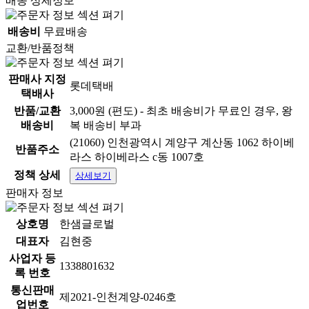
배송 상세정보
배송비
무료배송
교환/반품정책
판매사 지정
롯데택배
택배사
반품/교환
3,000원 (편도) - 최초 배송비가 무료인 경우, 왕
배송비
복 배송비 부과
(21060) 인천광역시 계양구 계산동 1062 하이베
* 배송안내
반품주소
라스 하이베라스 c동 1007호
정책 상세
상세보기
판매자 정보
- 배송 : 일반택배상품
- 배송비 : 무료배송 (도서 산간 지역은 추가 배송비가 발
상호명
한샘글로벌
생될 수 있습니다.)
대표자
김현중
사업자 등
- 제주지역 : 3,000원 / 도서지역 : 6,000원
1338801632
록 번호
- 발주 마감 시간 : 평일 AM 11:00 (주말 및 공휴일 제외)
통신판매
제2021-인천계양-0246호
업번호