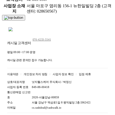
사업장 소재
서울 마포구 염리동 156-1 뉴한일빌딩 2층 (고객
지
센터: 028650567)
채팅 문의하기
070-4233-5541
캐시딜 고객센터
평일 09:00 ~17:00 운영
캐시딜 관련 문의만 접수 가능합니다.
이용약관
개인정보 처리 방침
사업자 정보 확인
입점 제휴
상호/대표자명
넛지헬스케어 주식회사 / 박정신
사업자 등록 번호
849-88-00418
통신판매업 신고번
호
2020-서울강남-00859
주소
서울 강남구 역삼로1길 8 평익빌딩 2층 [06242]
이메일
cs.cashdeal@cashwalk.io