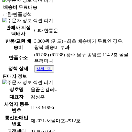
배송비
무료배송
교환/반품정책
판매사 지정
CJ대한통운
택배사
반품/교환 배
3,000원 (편도) - 최초 배송비가 무료인 경우,
송비
왕복 배송비 부과
(61738) (61738) 광주 남구 송암로 114 2층 올곧
반품주소
은컴퍼니
정책 상세
상세보기
판매자 정보
상호명
올곧은컴퍼니
대표자
김성훈
사업자 등록
1178191996
번호
통신판매업
제2021-서울마포-2912호
번호
고객센터
02-865-0567