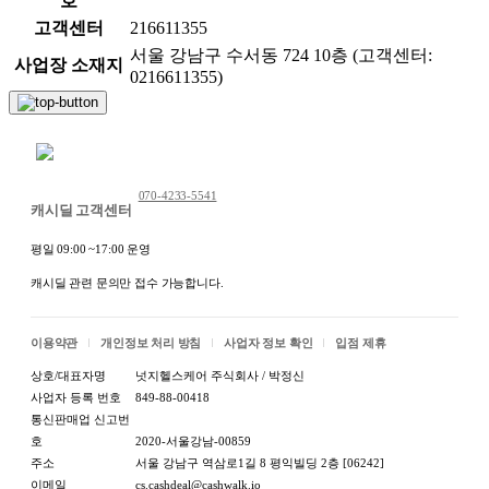
호
고객센터
216611355
서울 강남구 수서동 724 10층 (고객센터:
사업장 소재지
0216611355)
채팅 문의하기
070-4233-5541
캐시딜 고객센터
평일 09:00 ~17:00 운영
캐시딜 관련 문의만 접수 가능합니다.
이용약관
개인정보 처리 방침
사업자 정보 확인
입점 제휴
상호/대표자명
넛지헬스케어 주식회사 / 박정신
사업자 등록 번호
849-88-00418
통신판매업 신고번
호
2020-서울강남-00859
주소
서울 강남구 역삼로1길 8 평익빌딩 2층 [06242]
이메일
cs.cashdeal@cashwalk.io