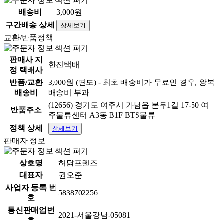
배송비
3,000원
구간배송 상세
상세보기
교환/반품정책
판매사 지
한진택배
정 택배사
반품/교환
3,000원 (편도) - 최초 배송비가 무료인 경우, 왕복
배송비
배송비 부과
(12656) 경기도 여주시 가남읍 본두1길 17-50 여
반품주소
주물류센터 A3동 B1F BTS물류
정책 상세
상세보기
판매자 정보
상호명
허닭프렌즈
대표자
권오준
사업자 등록 번
5838702256
호
통신판매업번
2021-서울강남-05081