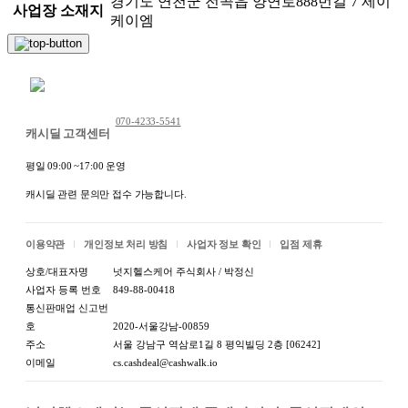
경기도 연천군 전곡읍 양연로888번길 7 제이
사업장 소재지
케이엠
채팅 문의하기
070-4233-5541
캐시딜 고객센터
평일 09:00 ~17:00 운영
캐시딜 관련 문의만 접수 가능합니다.
이용약관
개인정보 처리 방침
사업자 정보 확인
입점 제휴
상호/대표자명
넛지헬스케어 주식회사 / 박정신
사업자 등록 번호
849-88-00418
통신판매업 신고번
호
2020-서울강남-00859
주소
서울 강남구 역삼로1길 8 평익빌딩 2층 [06242]
이메일
cs.cashdeal@cashwalk.io