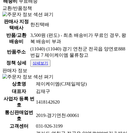
배송비
무료배송
교환/반품정책
판매사 지정
한진택배
택배사
반품/교환
3,500원 (편도) - 최초 배송비가 무료인 경우, 왕
배송비
복 배송비 부과
(11040) (11040) 경기 연천군 전곡읍 양연로888
반품주소
번길 7 제이케이엠 물류창고
정책 상세
상세보기
판매자 정보
상호명
제이케이엠(CJ제일제당)
대표자
김재구
사업자 등록 번
1418142620
호
통신판매업번
2019-경기연천-00061
호
고객센터
031-926-3199