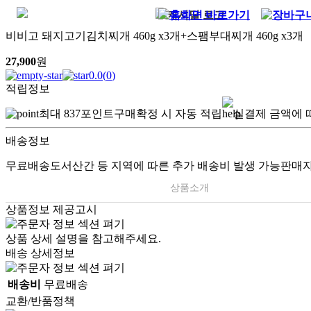
비비고 돼지고기김치찌개 460g x3개+스팸부대찌개 460g x3개
27,900
원
0.0
(
0
)
적립정보
최대
837
포인트
구매확정 시 자동 적립
실결제 금액에 
배송정보
무료배송
도서산간 등 지역에 따른 추가 배송비 발생 가능
판매자
상품소개
상품정보 제공고시
상품 상세 설명을 참고해주세요.
배송 상세정보
배송비
무료배송
교환/반품정책