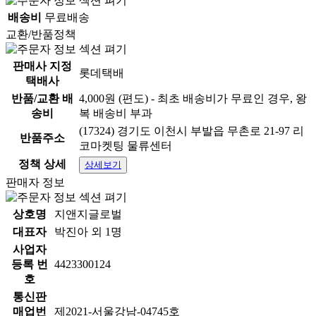
배송비
무료배송
교환/반품정책
판매사 지정
롯데택배
택배사
반품/교환 배
4,000원 (편도) - 최초 배송비가 무료인 경우, 왕
송비
복 배송비 부과
(17324) 경기도 이천시 부발읍 무촌로 21-97 리
반품주소
코마켓팅 물류센터
정책 상세
상세보기
판매자 정보
상호명
지앤지글로벌
대표자
박진아 외 1명
사업자
등록 번
4423300124
호
통신판
매업번
제2021-서울강남-04745호