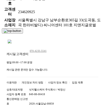
호
고객센
234620925
터
사업장
서울특별시 강남구 남부순환로365길 33(도곡동, 도
소재지
곡 한라비발디) 씨니어센터 101호 지앤지글로벌
채팅 문의하기
070-4233-5541
캐시딜 고객센터
평일 09:00 ~17:00 운영
캐시딜 관련 문의만 접수 가능합니다.
이용약관
개인정보 처리 방침
사업자 정보 확인
입점 제휴
상호/대표자명
넛지헬스케어 주식회사 / 박정신
사업자 등록 번호
849-88-00418
통신판매업 신고번
호
2020-서울강남-00859