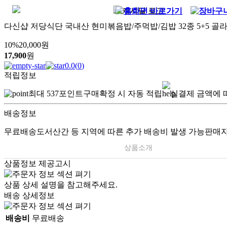
다신샵 저당식단 국내산 현미볶음밥/주먹밥/김밥 32종 5+5 골
10
%
20,000
원
17,900
원
0.0
(
0
)
적립정보
최대
537
포인트
구매확정 시 자동 적립
실결제 금액에 
배송정보
무료배송
도서산간 등 지역에 따른 추가 배송비 발생 가능
판매자
상품소개
상품정보 제공고시
상품 상세 설명을 참고해주세요.
배송 상세정보
배송비
무료배송