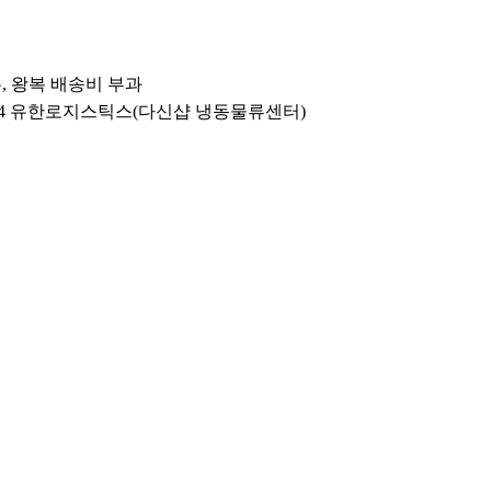
우, 왕복 배송비 부과
 794 유한로지스틱스(다신샵 냉동물류센터)