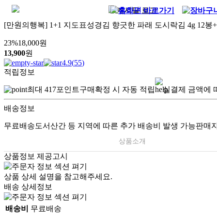
[만원의행복] 1+1 지도표성경김 향긋한 파래 도시락김 4g 12봉+
23
%
18,000
원
13,900
원
4.9
(
55
)
적립정보
최대
417
포인트
구매확정 시 자동 적립
실결제 금액에 
배송정보
무료배송
도서산간 등 지역에 따른 추가 배송비 발생 가능
판매자
상품소개
상품정보 제공고시
상품 상세 설명을 참고해주세요.
배송 상세정보
배송비
무료배송