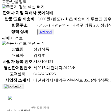
교환/반품정책
판매사 지정 택배사
롯데택배
반품/교환 배송비
3,000원 (편도) - 최초 배송비가 무료인 경
반품주소
(34357) 대전광역시 대덕구 와동 250 성경
정책 상세
상세보기
판매자 정보
상호명
성경식품
대표자
김지훈
사업자 등록 번호
3188106151
통신판매업번호
제2015-대전대덕-0123호
고객센터
042-628-0725
사업장 소재지
대전광역시 대덕구 신탄진로 351 (성경식품) 
채팅 문의하기
070-4233-5541
캐시딜 고객센터